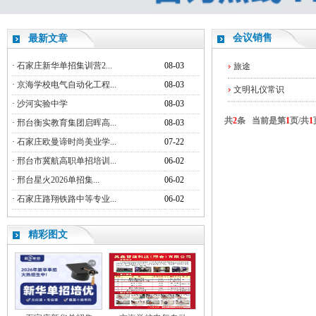
会议销售
最新文章
·
石家庄新华单招集训营2...
08-03
旅途
·
京海学校电气自动化工程...
08-03
文明礼仪常识
·
沙河实验中学
08-03
共
2
条 当前是第
1
页/共
1
·
邢台衡实教育集团启晖高...
08-03
·
石家庄欧曼谛时尚美业学...
07-22
·
邢台市冀航高职单招培训...
06-02
·
邢台星火2026单招集...
06-02
·
石家庄路翔铁路中等专业...
06-02
精彩图文