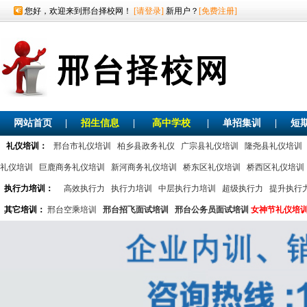
您好，欢迎来到邢台择校网！
[请登录]
新用户？
[免费注册]
网站首页
|
招生信息
|
高中学校
|
单招集训
|
短
礼仪培训：
邢台市礼仪培训
柏乡县政务礼仪
广宗县礼仪培训
隆尧县礼仪培训
礼仪培训
巨鹿商务礼仪培训
新河商务礼仪培训
桥东区礼仪培训
桥西区礼仪培训
执行力培训：
高效执行力
执行力培训
中层执行力培训
超级执行力
提升执行
其它培训：
邢台空乘培训
邢台招飞面试培训
邢台公务员面试培训
女神节礼仪培