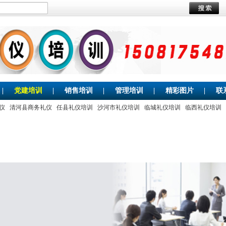
|
党建培训
|
销售培训
|
管理培训
|
精彩图片
|
联
仪
清河县商务礼仪
任县礼仪培训
沙河市礼仪培训
临城礼仪培训
临西礼仪培训