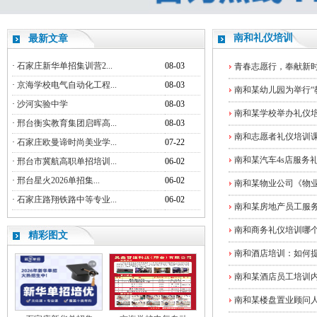
南和礼仪培训
最新文章
·
石家庄新华单招集训营2...
08-03
青春志愿行，奉献新时
·
京海学校电气自动化工程...
08-03
南和某幼儿园为举行“
·
沙河实验中学
08-03
南和某学校举办礼仪
·
邢台衡实教育集团启晖高...
08-03
南和志愿者礼仪培训
·
石家庄欧曼谛时尚美业学...
07-22
南和某汽车4s店服务
·
邢台市冀航高职单招培训...
06-02
·
邢台星火2026单招集...
06-02
南和某物业公司《物
·
石家庄路翔铁路中等专业...
06-02
南和某房地产员工服
南和商务礼仪培训哪
精彩图文
南和酒店培训：如何
南和某酒店员工培训
南和某楼盘置业顾问