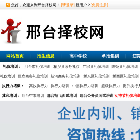
您好，欢迎来到邢台择校网！
[请登录]
新用户？
[免费注册]
网站首页
|
招生信息
|
高中学校
|
单招集训
|
短
礼仪培训：
邢台市礼仪培训
柏乡县政务礼仪
广宗县礼仪培训
隆尧县礼仪培训
礼仪培训
巨鹿商务礼仪培训
新河商务礼仪培训
桥东区礼仪培训
桥西区礼仪培训
执行力培训：
高效执行力
执行力培训
中层执行力培训
超级执行力
提升执行
其它培训：
邢台空乘培训
邢台招飞面试培训
邢台公务员面试培训
女神节礼仪培