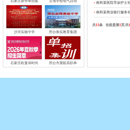
石家庄新华单招集
京海学校电气自动
南和某医院导诊护士
南和某商业银行服务
共
13
条 当前是第
1
页/共
沙河实验中学
邢台衡实教育集团
石家庄欧曼谛时尚
邢台市冀航高职单