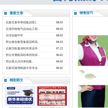
销售技巧
最新文章
·
石家庄新华单招集训营2...
08-03
·
京海学校电气自动化工程...
08-03
·
沙河实验中学
08-03
·
邢台衡实教育集团启晖高...
08-03
·
石家庄欧曼谛时尚美业学...
07-22
·
邢台市冀航高职单招培训...
06-02
·
邢台星火2026单招集...
06-02
·
石家庄路翔铁路中等专业...
06-02
精彩图文