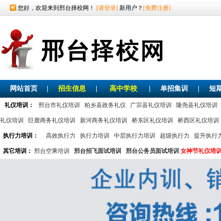
您好，欢迎来到邢台择校网！
[请登录]
新用户？
[免费注册]
网站首页
|
招生信息
|
高中学校
|
单招集训
|
短
礼仪培训：
邢台市礼仪培训
柏乡县政务礼仪
广宗县礼仪培训
隆尧县礼仪培训
礼仪培训
巨鹿商务礼仪培训
新河商务礼仪培训
桥东区礼仪培训
桥西区礼仪培训
执行力培训：
高效执行力
执行力培训
中层执行力培训
超级执行力
提升执行
其它培训：
邢台空乘培训
邢台招飞面试培训
邢台公务员面试培训
女神节礼仪培