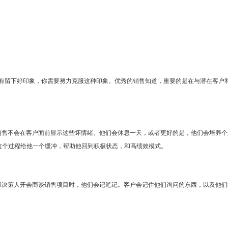
有留下好印象，你需要努力克服这种印象。优秀的销售知道，重要的是在与潜在客户
销售不会在客户面前显示这些坏情绪。他们会休息一天，或者更好的是，他们会培养个
服。这个过程给他一个缓冲，帮助他回到积极状态，和高绩效模式。
和决策人开会商谈销售项目时，他们会记笔记。客户会记住他们询问的东西，以及他们