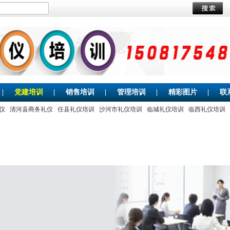
|
党建培训
|
销售培训
|
管理培训
|
精彩图片
|
联
仪
清河县商务礼仪
任县礼仪培训
沙河市礼仪培训
临城礼仪培训
临西礼仪培训