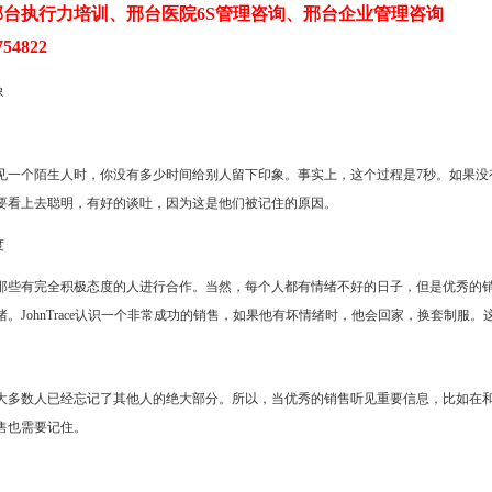
台执行力培训、邢台医院6S管理咨询、邢台企业管理咨询
54822
象
见一个陌生人时，你没有多少时间给别人留下印象。事实上，这个过程是7秒。如果没
要看上去聪明，有好的谈吐，因为这是他们被记住的原因。
度
那些有完全积极态度的人进行合作。当然，每个人都有情绪不好的日子，但是优秀的
。JohnTrace认识一个非常成功的销售，如果他有坏情绪时，他会回家，换套制
大多数人已经忘记了其他人的绝大部分。所以，当优秀的销售听见重要信息，比如在
售也需要记住。