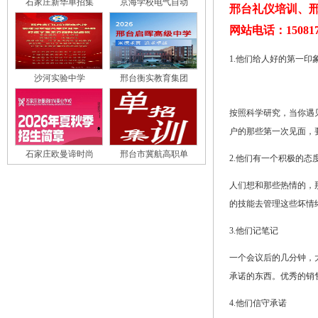
石家庄新华单招集
京海学校电气自动
邢台礼仪培训、邢
网站电话：150817
1.他们给人好的第一印
沙河实验中学
邢台衡实教育集团
按照科学研究，当你遇
户的那些第一次见面，
石家庄欧曼谛时尚
邢台市冀航高职单
2.他们有一个积极的态
人们想和那些热情的，
的技能去管理这些坏情绪
3.他们记笔记
一个会议后的几分钟，
承诺的东西。优秀的销
4.他们信守承诺