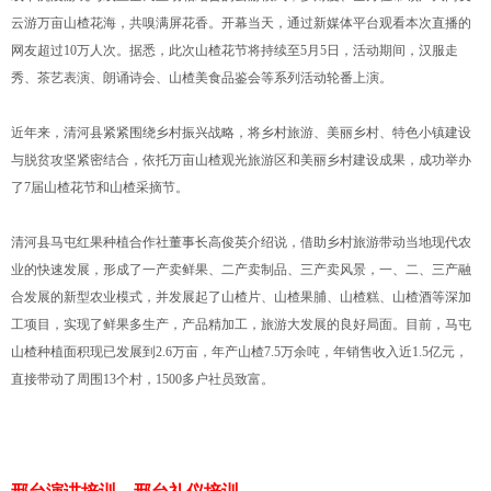
云游万亩山楂花海，共嗅满屏花香。开幕当天，通过新媒体平台观看本次直播的
网友超过10万人次。据悉，此次山楂花节将持续至5月5日，活动期间，汉服走
秀、茶艺表演、朗诵诗会、山楂美食品鉴会等系列活动轮番上演。
近年来，清河县紧紧围绕乡村振兴战略，将乡村旅游、美丽乡村、特色小镇建设
与脱贫攻坚紧密结合，依托万亩山楂观光旅游区和美丽乡村建设成果，成功举办
了7届山楂花节和山楂采摘节。
清河县马屯红果种植合作社董事长高俊英介绍说，借助乡村旅游带动当地现代农
业的快速发展，形成了一产卖鲜果、二产卖制品、三产卖风景，一、二、三产融
合发展的新型农业模式，并发展起了山楂片、山楂果脯、山楂糕、山楂酒等深加
工项目，实现了鲜果多生产，产品精加工，旅游大发展的良好局面。目前，马屯
山楂种植面积现已发展到2.6万亩，年产山楂7.5万余吨，年销售收入近1.5亿元，
直接带动了周围13个村，1500多户社员致富。