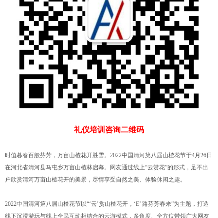
礼仪培训咨询二维码
时值暮春百般芬芳，万亩山楂花开胜雪。2022中国清河第八届山楂花节于4月26日
在河北省清河县马屯乡万亩山楂林启幕。网友通过线上“云赏花”的形式，足不出
户欣赏清河万亩山楂花开的美景，尽情享受自然之美、体验休闲之趣。
2022中国清河第八届山楂花节以“‘云’赏山楂花开，‘E’ 路芬芳春来”为主题，打造
线下沉浸游玩与线上全民互动相结合的云游模式，多角度、全方位带领广大网友