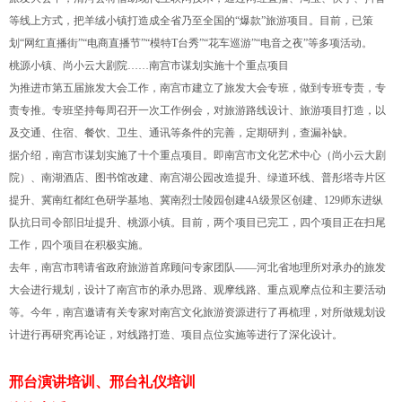
等线上方式，把羊绒小镇打造成全省乃至全国的“爆款”旅游项目。目前，已策
划“网红直播街”“电商直播节”“模特T台秀”“花车巡游”“电音之夜”等多项活动。
桃源小镇、尚小云大剧院……南宫市谋划实施十个重点项目
为推进市第五届旅发大会工作，南宫市建立了旅发大会专班，做到专班专责，专
责专推。专班坚持每周召开一次工作例会，对旅游路线设计、旅游项目打造，以
及交通、住宿、餐饮、卫生、通讯等条件的完善，定期研判，查漏补缺。
据介绍，南宫市谋划实施了十个重点项目。即南宫市文化艺术中心（尚小云大剧
院）、南湖酒店、图书馆改建、南宫湖公园改造提升、绿道环线、普彤塔寺片区
提升、冀南红都红色研学基地、冀南烈士陵园创建4A级景区创建、129师东进纵
队抗日司令部旧址提升、桃源小镇。目前，两个项目已完工，四个项目正在扫尾
工作，四个项目在积极实施。
去年，南宫市聘请省政府旅游首席顾问专家团队——河北省地理所对承办的旅发
大会进行规划，设计了南宫市的承办思路、观摩线路、重点观摩点位和主要活动
等。今年，南宫邀请有关专家对南宫文化旅游资源进行了再梳理，对所做规划设
计进行再研究再论证，对线路打造、项目点位实施等进行了深化设计。
邢台演讲培训、邢台礼仪培训