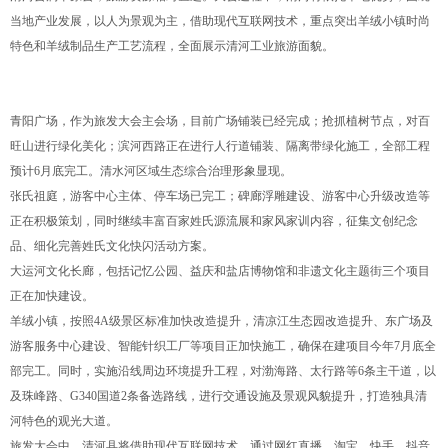
当地产业发展，以人为景观为主，借助现代互联网技术，重点突出羊绒小镇时尚
特色和羊绒制品生产工艺流程，全面展示清河工业旅游面貌。
青阳广场，作为旅发大会主会场，目前广场铺装已经完成；抢抓植树节点，对百
旺山进行绿化美化；滨河西路正在进行人行道铺装、隔离带绿化施工，全部工程
预计6月底完工。清水河区域生态综合治理形象显现。
张氏祖庭，游客中心主体、停车场已完工；碑廊浮雕建设、游客中心升级改造等
正在积极策划，同时继续丰富百家姓氏源流展和家风家训内容，征集文创纪念
品、细化完善姓氏文化快闪活动方案。
大运河文化长廊，包括记忆公园、益庆和盐店博物馆和非遗文化主题街三个项目
正在加快建设。
羊绒小镇，按照4A级景区标准加快改造提升，清凉江生态园改造提升、东广场及
游客服务中心建设、智能针织工厂等项目正加快施工，确保在建项目今年7月底全
部完工。同时，实施沿线周边环境提升工程，对渤海路、太行路等6条主干道，以
及珠峰路、G340国道2条备选路线，进行交通设施及景观风貌提升，打造独具清
河特色的观光大道。
旅发大会中，清河县将借助现代互联网技术，通过网红直播、淘宝、快手、抖音