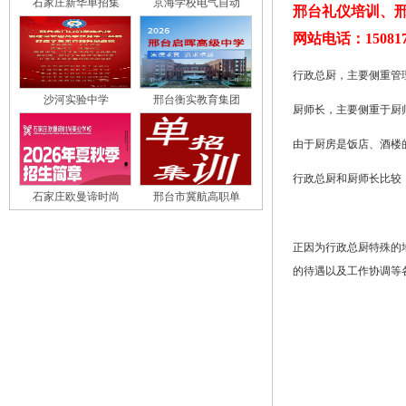
石家庄新华单招集
京海学校电气自动
邢台礼仪培训、邢
网站电话：150817
行政总厨，主要侧重管
沙河实验中学
邢台衡实教育集团
厨师长，主要侧重于厨
由于厨房是饭店、酒楼
行政总厨和厨师长比较
石家庄欧曼谛时尚
邢台市冀航高职单
正因为行政总厨特殊的
的待遇以及工作协调等