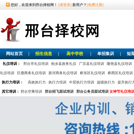
您好，欢迎来到邢台择校网！
[请登录]
新用户？
[免费注册]
网站首页
|
招生信息
|
高中学校
|
单招集训
|
短
礼仪培训：
邢台市礼仪培训
柏乡县政务礼仪
广宗县礼仪培训
隆尧县礼仪培训
礼仪培训
巨鹿商务礼仪培训
新河商务礼仪培训
桥东区礼仪培训
桥西区礼仪培训
执行力培训：
高效执行力
执行力培训
中层执行力培训
超级执行力
提升执行
其它培训：
邢台空乘培训
邢台招飞面试培训
邢台公务员面试培训
女神节礼仪培