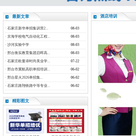
酒店培训
最新文章
·
石家庄新华单招集训营2...
08-03
·
京海学校电气自动化工程...
08-03
·
沙河实验中学
08-03
·
邢台衡实教育集团启晖高...
08-03
·
石家庄欧曼谛时尚美业学...
07-22
·
邢台市冀航高职单招培训...
06-02
·
邢台星火2026单招集...
06-02
·
石家庄路翔铁路中等专业...
06-02
精彩图文